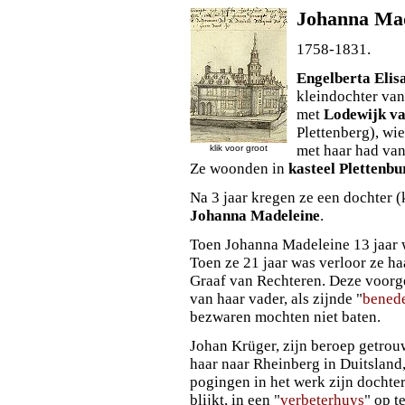
Johanna Mad
1758-1831.
Engelberta Elis
kleindochter van
met
Lodewijk va
Plettenberg), wi
met haar had van 
klik voor groot
Ze woonden in
kasteel Plettenbu
Na 3 jaar kregen ze een dochter 
Johanna Madeleine
.
Toen Johanna Madeleine 13 jaar 
Toen ze 21 jaar was verloor ze ha
Graaf van Rechteren. Deze voorg
van haar vader, als zijnde "
benede
bezwaren mochten niet baten.
Johan Krüger, zijn beroep getrouw
haar naar Rheinberg in Duitsland
pogingen in het werk zijn dochter
blijkt, in een "
verbeterhuys
" op t